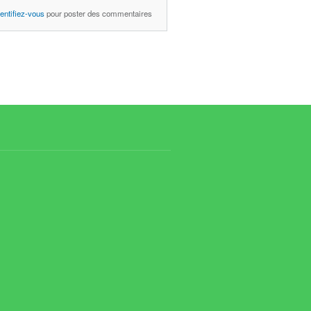
Responsable PEB 2015
dentifiez-vous
pour poster des commentaires