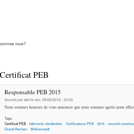
Aller au
contenu
S SPRL
principal
icats PEB
 sommes nous?
Certificat PEB
Responsable PEB 2015
Soumis par
stef
le ven, 05/06/2016 - 23:50
Nous sommes heureux de vous annoncer que nous sommes agréés pour effectu
Tags:
Certificat PEB
bâtiments résidentiels
Certificateurs PEB
2015
nouvelle construc
Grand-Rechain
Welkenraedt