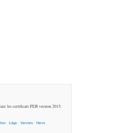
Bloc d'entete
bloc entete
er les certificats PEB version 2015.
tion
Liège
Verviers
Herve