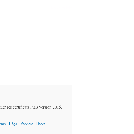
Bloc d'entete
bloc entete
er les certificats PEB version 2015.
tion
Liège
Verviers
Herve