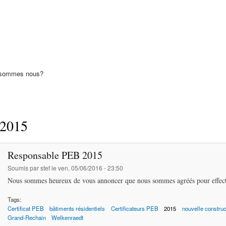
Aller au
contenu
S SPRL
principal
icats PEB
 sommes nous?
2015
Responsable PEB 2015
Soumis par
stef
le ven, 05/06/2016 - 23:50
Nous sommes heureux de vous annoncer que nous sommes agréés pour effectu
Tags:
Certificat PEB
bâtiments résidentiels
Certificateurs PEB
2015
nouvelle construc
Grand-Rechain
Welkenraedt