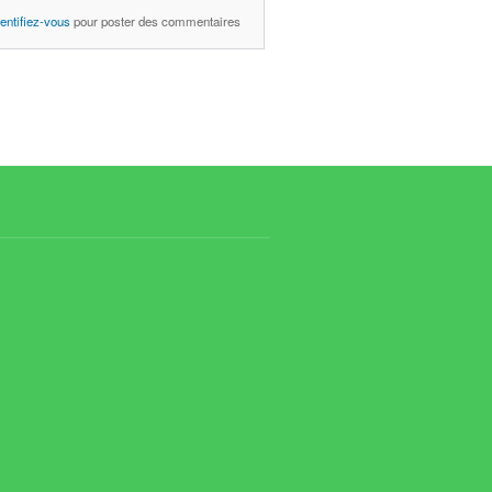
Responsable PEB 2015
dentifiez-vous
pour poster des commentaires