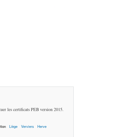
Bloc d'entete
bloc entete
er les certificats PEB version 2015.
tion
Liège
Verviers
Herve