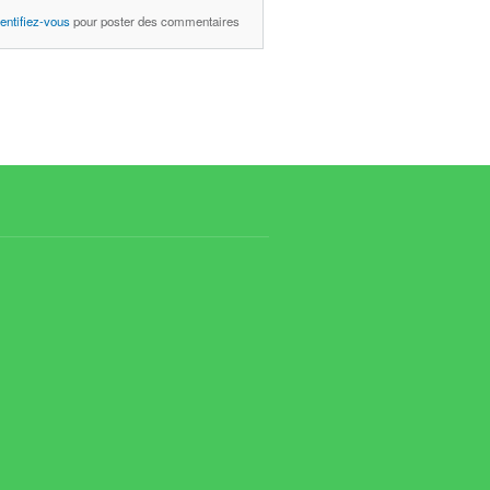
Responsable PEB 2015
dentifiez-vous
pour poster des commentaires