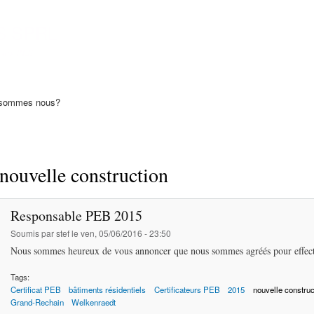
Aller au
contenu
S SPRL
principal
icats PEB
 sommes nous?
nouvelle construction
Responsable PEB 2015
Soumis par
stef
le ven, 05/06/2016 - 23:50
Nous sommes heureux de vous annoncer que nous sommes agréés pour effectu
Tags:
Certificat PEB
bâtiments résidentiels
Certificateurs PEB
2015
nouvelle construc
Grand-Rechain
Welkenraedt