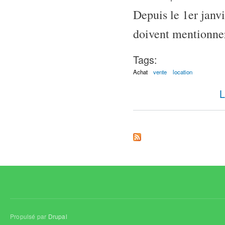
Depuis le 1er janvi
doivent mentionner
Tags:
Achat
vente
location
L
Propulsé par
Drupal