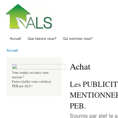
All
con
ALS SPRL
prin
Certificats PEB
Accueil
Que faisons nous?
Qui sommes nous?
Menu principal
Accueil
Vous êtes ici
Achat
Vous vendez ou louez votre
maison ?
Les PUBLICIT
Faites établir votre certificat
PEB par ALS !
MENTIONNER les
PEB.
Soumis par
stef
le s