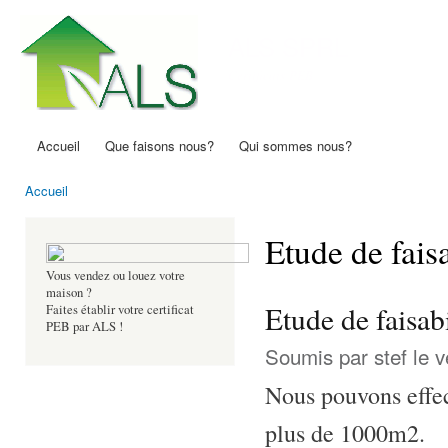
All
con
ALS SPRL
prin
Certificats PEB
Accueil
Que faisons nous?
Qui sommes nous?
Menu principal
Accueil
Vous êtes ici
Etude de faisa
Vous vendez ou louez votre
maison ?
Etude de faisab
Faites établir votre certificat
PEB par ALS !
Soumis par
stef
le v
Nous pouvons effect
plus de 1000m2.